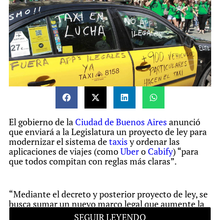
El gobierno de la
Ciudad de Buenos Aires
anunció
que enviará a la Legislatura un proyecto de ley para
modernizar el sistema de
taxis
y ordenar las
aplicaciones de viajes (como
Uber
o
Cabify
) “para
que todos compitan con reglas más claras”.
“Mediante el decreto y posterior proyecto de ley, se
busca sumar un nuevo marco legal que aumente la
seguridad, y ordene y modernice el servicio de
SEGUIR LEYENDO