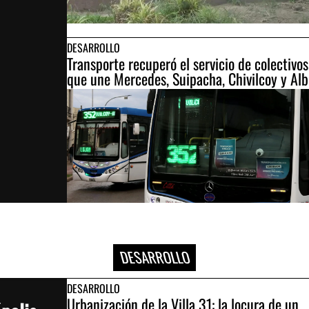
DESARROLLO
Transporte recuperó el servicio de colectivos
que une Mercedes, Suipacha, Chivilcoy y Alb
DESARROLLO
DESARROLLO
Urbanización de la Villa 31: la locura de un