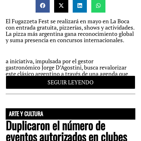
El Fugazzeta Fest se realizará en mayo en La Boca
con entrada gratuita, pizzerías, shows y actividades.
La pizza más argentina gana reconocimiento global
y suma presencia en concursos internacionales.
a iniciativa, impulsada por el gestor
gastronómico Jorge D’Agostini, busca revalorizar
este clásico argentino a través de una agenda que
incluirá shows de tango y murga, cerveza, vermut y
SEGUIR LEYENDO
actividades especiales. Entre ellas se destaca
el “fugazzeta lab”, un espacio para analizar sus
ingredientes y su evolución, además de la
presentación de un circuito pizzero que recorrerá
puntos icónicos de La Boca como Caminito, el
ARTE Y CULTURA
Museo Quinquela Martín y La Bombonera.
Duplicaron el número de
eventos autorizados en clubes
El objetivo es posicionar a la fugazzeta como