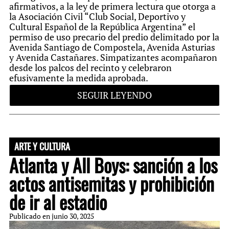
afirmativos, a la ley de primera lectura que otorga a
la Asociación Civil “Club Social, Deportivo y
Cultural Español de la República Argentina” el
permiso de uso precario del predio delimitado por la
Avenida Santiago de Compostela, Avenida Asturias
y Avenida Castañares. Simpatizantes acompañaron
desde los palcos del recinto y celebraron
efusivamente la medida aprobada.
SEGUIR LEYENDO
En relación a los clubes, también se avanzó con la
ampliación de la cantidad de eventos públicos
anuales que los clubes de barrio pueden realizar sin
necesidad de gestionar una habilitación especial.
ARTE Y CULTURA
Hasta ahora, el máximo permitido era de 24
Atlanta y All Boys: sanción a los
eventos por año; con la nueva normativa, ese
número se duplica a 48.
actos antisemitas y prohibición
de ir al estadio
Publicado en
junio 30, 2025