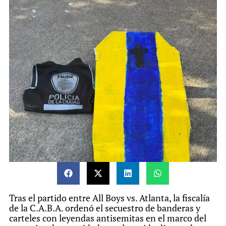
La medida busca acompañar la realidad de los
clubes, que cumplen un rol social, deportivo y
cultural fundamental, y facilitarles la generación de
ingresos propios ante el aumento de los costos
operativos. Para acceder a este beneficio, los clubes
deberán estar inscriptos en el
Registro Único de
Tras el partido entre All Boys vs. Atlanta, la fiscalía
Instituciones Deportivas, contar con
de la C.A.B.A. ordenó el secuestro de banderas y
certificado de Club de Barrio y cumplir con las
carteles con leyendas antisemitas en el marco del
condiciones de seguridad e higiene previstas