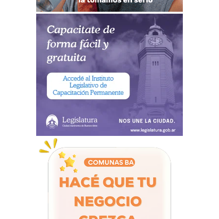
La Policía de la Ciudad secuestró durante una
serie de allanamientos una bandera de
Palestina, una máscara y ropas usadas durante
un acto xenófobo que barras bravas de All
Boys realizaron a multas del mes pasado, horas
antes de un partido ante Atlanta, y el
Ministerio de Seguridad porteño sumó otra
barra a los 16 que inhabilitó para entrar a las
canchas durante los próximos cuatro años.
Las investigaciones realizadas por la Dirección de
Eventos Masivos de la
Policía de la Ciudad
a partir
de aquella
manifestación en las afueras de la
cancha de All Boys, derivaron en la
identificación de las barras, y la sanción por
hechos discriminatorios y xenófobos, pero
continuaron para dar con los elementos que
los involucrados observaron aquel 29 de junio.