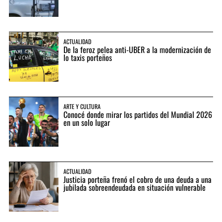
En el departamento de Álvarez Jonte los oficiales
incautaron una máscara plástica tipo Halloween,
como la usada en el video de aquella tarde, dos
teléfonos celulares y una remera negra y blanca con
ACTUALIDAD
el escudo de All Boys.
De la feroz pelea anti-UBER a la modernización de
lo taxis porteños
ARTE Y CULTURA
Conocé donde mirar los partidos del Mundial 2026
en un solo lugar
ACTUALIDAD
Justicia porteña frenó el cobro de una deuda a una
jubilada sobreendeudada en situación vulnerable