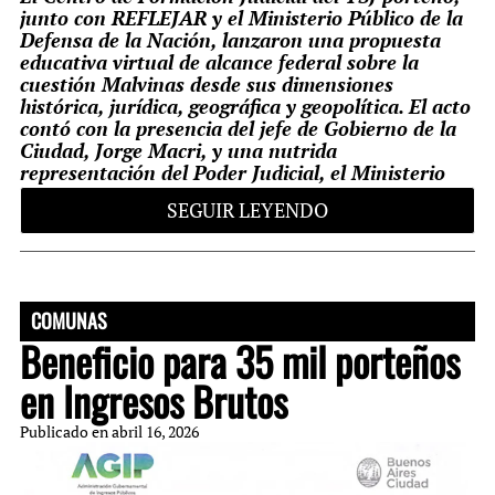
junto con REFLEJAR y el Ministerio Público de la
Defensa de la Nación, lanzaron una propuesta
educativa virtual de alcance federal sobre la
cuestión Malvinas desde sus dimensiones
histórica, jurídica, geográfica y geopolítica. El acto
contó con la presencia del jefe de Gobierno de la
Ciudad, Jorge Macri, y una nutrida
representación del Poder Judicial, el Ministerio
Público y el mundo académico y profesional.
SEGUIR LEYENDO
El 28 de abril, en el Museo Malvinas e Islas del
Atlántico Sur, el Centro de Formación Judicial (CFJ)
del Tribunal Superior de Justicia de la Ciudad (TSJ)
COMUNAS
presentó la capacitación obligatoria “Ley Malvinas”,
Beneficio para 35 mil porteños
implementada en el marco de la Ley Nacional N°
27.671. La iniciativa fue desarrollada en articulación
en Ingresos Brutos
con el Instituto de Capacitación Judicial de las
Provincias Argentinas y Ciudad Autónoma de
Publicado en
abril 16, 2026
Buenos Aires (REFLEJAR) y la Escuela de la Defensa
Pública del Ministerio Público de la Defensa de la
Nación.