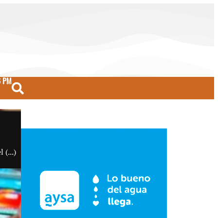
6 PM
(...)