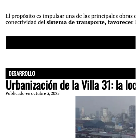
El propósito es impulsar una de las principales obras d
conectividad del
sistema de transporte, favorecer 
El cronograma preliminar, la
construcción de la Línea 
alcance del proyecto, las estimaciones oficiales indican
podría estar operativo hacia la próxima década, una vez
DESARROLLO
La magnitud del emprendimiento incluye la excavación d
Urbanización de la Villa 31: la lo
señalamiento y la compra de material rodante, además
Publicado en
octubre 3, 2025
La Ciudad proyecta articular la ejecución en tram
de los barrios alcanzados.