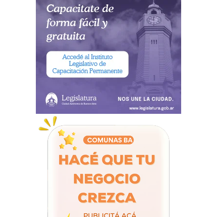
Uno de los paneles más destacados del
Congreso fue el que refirió al acceso a justicia
en igualdad de oportunidades. Allí, juez de
Cámara Sala IV del fuero Contencioso
Administrativo, Tributario y de Relaciones de
Consumo de la CABA, Lisandro Fastman,
remarcó lo “destacable del encuentro para
instalar esa temática tan relevante”.
crédito: POLICIA CIUDAD –
UFEMA
En ese sentido, afirmó: “Como integrantes del
Poder Judicial me parece que lo menos que
podemos hacer es poner el cuerpo y la escucha y
reflexionar cuales son las problemáticas para pasar
de ser parte del problema para ser parte de posibles
soluciones”. El magistrado, a su vez, reconoció la
importancia de abordar esta “temática que es
transversal y que coexiste con el rol de cada uno de
los fueros del Poder Judicial de la Ciudad”.