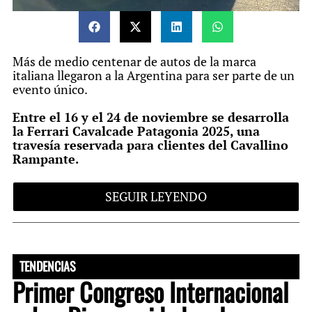
Más de medio centenar de autos de la marca
italiana llegaron a la Argentina para ser parte de un
evento único.
Entre el 16 y el 24 de noviembre se desarrolla
la Ferrari Cavalcade Patagonia 2025, una
travesía reservada para clientes del Cavallino
Rampante.
ARCA publicó un video en el que muestra parte del
SEGUIR LEYENDO
operativo de importación temporaria de las
unidades que llegaron en 24 contenedores (47), por
avión (5) y por tierra (1).
VIDEO.
Contó con fuertes medidas de seguridad y con
TENDENCIAS
acceso restringido, detalló el organismo. Habrá una
Primer Congreso Internacional
segunda etapa del mismo en el cruce del Estrecho
de Magallanes.