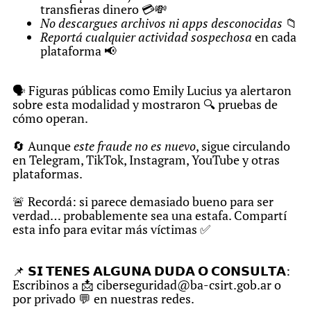
transfieras dinero 💳💸
No descargues archivos ni apps desconocidas
📁
Reportá cualquier actividad sospechosa
en cada
plataforma 📢
🗣️ Figuras públicas como Emily Lucius ya alertaron
sobre esta modalidad y mostraron 🔍 pruebas de
cómo operan.
🔄 Aunque
este fraude no es nuevo
, sigue circulando
en Telegram, TikTok, Instagram, YouTube y otras
plataformas.
🚨 Recordá: si parece demasiado bueno para ser
verdad… probablemente sea una estafa. Compartí
esta info para evitar más víctimas ✅
📌 𝗦𝗜 𝗧𝗘𝗡𝗘𝗦 𝗔𝗟𝗚𝗨𝗡𝗔 𝗗𝗨𝗗𝗔 𝗢 𝗖𝗢𝗡𝗦𝗨𝗟𝗧𝗔:
Escribinos a 📩 ciberseguridad@ba-csirt.gob.ar o
por privado 💬 en nuestras redes.