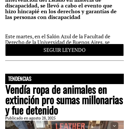
discapacidad, se llevó a cabo el evento que
hizo hincapié en los derechos y garantías de
las personas con discapacidad
Este martes, en el Salón Azul de la Facultad de
Derecho de la Universidad de Buenos Aires, se
realizó el Congreso Internacional “Discapacidad en
SEGUIR LEYENDO
la justicia: derechos y garantías”, que tuvo como
objetivo generar un espacio de diálogo y reflexión
sobre los desafíos y oportunidades para garantizar
el acceso a la justicia de las personas con
discapacidad.
TENDENCIAS
Vendía ropa de animales en
extinción pro sumas millonarias
Durante la extensa jornada que organizó el
Observatorio de la Discapacidad del Consejo
y fue detenido
de la Magistratura porteño, especialistas
nacionales e internacionales abordaron
Publicado en
agosto 28, 2025
diferentes temáticas esenciales como la
igualdad de oportunidades, la empleabilidad,