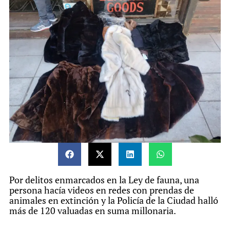
la educación inclusiva y la protección de
derechos, promoviendo el intercambio de
experiencias y la construcción de soluciones
eficaces. El encuentro contó con la presencia
de magistrados/as, funcionarios/as y
empleados/as del Poder Judicial.
En ese marco, la secretaria de Administración
General y Presupuesto del Poder Judicial de la
CABA, Genoveva Ferrero, expuso en la apertura y el
cierre del encuentro. Durante la inauguración del
mismo, Ferrero valoró la realización del Congreso
en días “muy críticos” sobre la temática.
Por delitos enmarcados en la Ley de fauna, una
persona hacía videos en redes con prendas de
animales en extinción y la Policía de la Ciudad halló
más de 120 valuadas en suma millonaria.